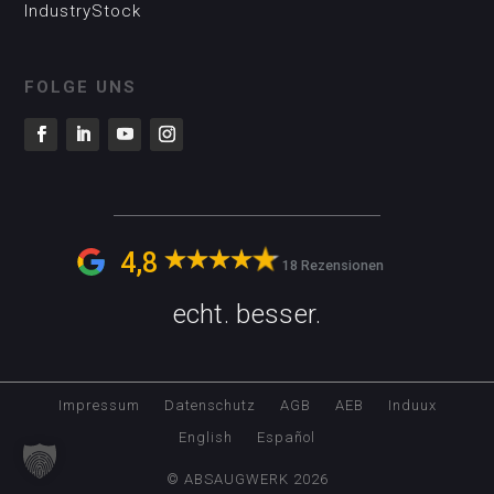
IndustryStock
FOLGE UNS
4,8
18 Rezensionen
echt. besser.
Impressum
Datenschutz
AGB
AEB
Induux
English
Español
© ABSAUGWERK 2026