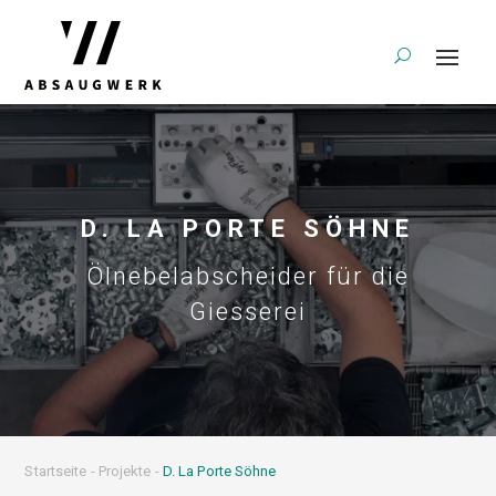
D. LA PORTE SÖHNE
Ölnebelabscheider für die
Giesserei
Startseite
-
Projekte
-
D. La Porte Söhne