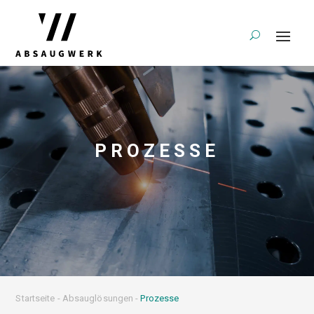
PROZESSE
Startseite
-
Absauglösungen
-
Prozesse