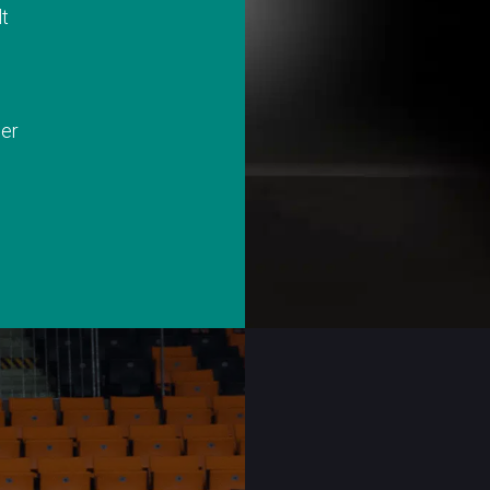
lt
her