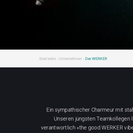
Startseite
-
Unternehmen
-
Der WERKER
Ein sympathischer Charmeur mit sta
Unseren jüngsten Teamkollegen lie
verantwortlich »the good WERKER vibe