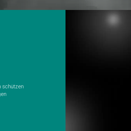
n schützen
gen