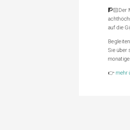
🧗🏻Der M
achthöchs
auf die G
Begleite
Sie über 
monatige V
👉
mehr 