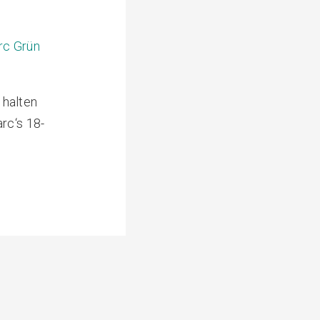
rc Grün
 halten
rc‘s 18-