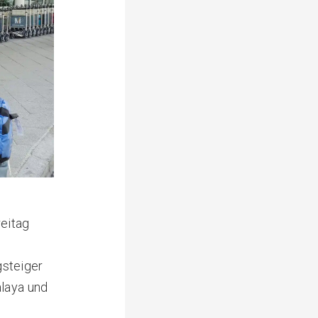
reitag
gsteiger
alaya und