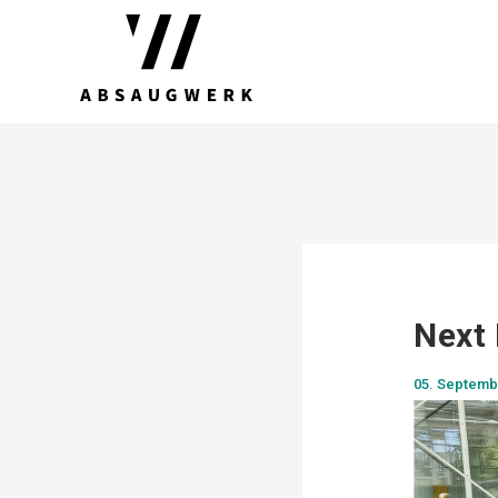
Next 
05. Septemb