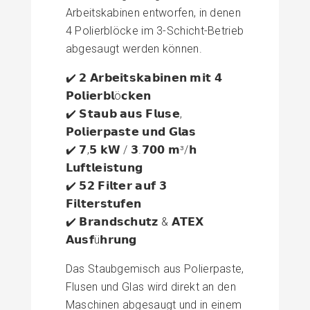
Arbeitskabinen entworfen, in denen
4 Polierblöcke im 3-Schicht-Betrieb
abgesaugt werden können.
✔️ 𝟮 𝗔𝗿𝗯𝗲𝗶𝘁𝘀𝗸𝗮𝗯𝗶𝗻𝗲𝗻 𝗺𝗶𝘁 𝟰
𝗣𝗼𝗹𝗶𝗲𝗿𝗯𝗹ö𝗰𝗸𝗲𝗻
✔️ 𝗦𝘁𝗮𝘂𝗯 𝗮𝘂𝘀 𝗙𝗹𝘂𝘀𝗲,
𝗣𝗼𝗹𝗶𝗲𝗿𝗽𝗮𝘀𝘁𝗲 𝘂𝗻𝗱 𝗚𝗹𝗮𝘀
✔️ 𝟳,𝟱 𝗸𝗪 / 𝟯.𝟳𝟬𝟬 𝗺³/𝗵
𝗟𝘂𝗳𝘁𝗹𝗲𝗶𝘀𝘁𝘂𝗻𝗴
✔️ 𝟱𝟮 𝗙𝗶𝗹𝘁𝗲𝗿 𝗮𝘂𝗳 𝟯
𝗙𝗶𝗹𝘁𝗲𝗿𝘀𝘁𝘂𝗳𝗲𝗻
✔️ 𝗕𝗿𝗮𝗻𝗱𝘀𝗰𝗵𝘂𝘁𝘇 & 𝗔𝗧𝗘𝗫
𝗔𝘂𝘀𝗳ü𝗵𝗿𝘂𝗻𝗴
Das Staubgemisch aus Polierpaste,
Flusen und Glas wird direkt an den
Maschinen abgesaugt und in einem