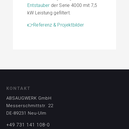
Entstauber
der Serie 4000 mit 7,5
kW Leistung gefiltert.
👉
Referenz & Projektbilder
KONTAKT
ABSAUGWERK GmbH
Messerschmittstr. 22
DE-89231 Neu-Ulm
+49 731 141 108-0