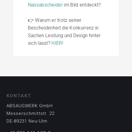
Nassabscheider
im Bild entdeckt?
👉
Warum er trotz seiner
Bescheidenheit die Konkurrenz in
Sachen
Leistung
und
Design
hinter
sich lässt?
HIER!
KONTAKT
ABSAUGWERK GmbH
Messerschmittstr. 22
DE-89231 Neu-Ulm