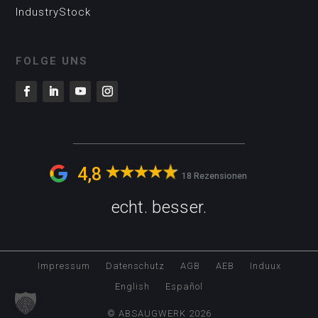
IndustryStock
FOLGE UNS
4,8
18 Rezensionen
echt. besser.
Impressum
Datenschutz
AGB
AEB
Induux
English
Español
© ABSAUGWERK 2026