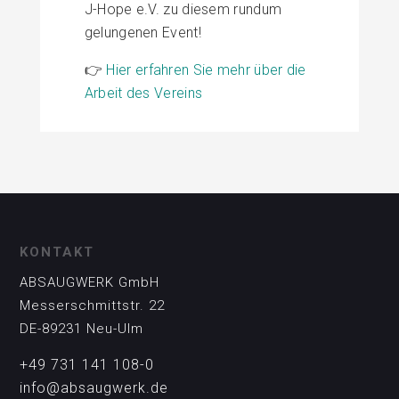
J-Hope e.V. zu diesem rundum
gelungenen Event!
👉
Hier erfahren Sie mehr über die
Arbeit des Vereins
KONTAKT
ABSAUGWERK GmbH
Messerschmittstr. 22
DE-89231 Neu-Ulm
+49 731 141 108-0
info@absaugwerk.de