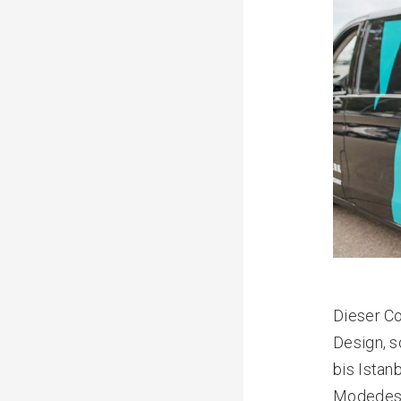
Dieser Co
Design, s
bis Istan
Modedesig