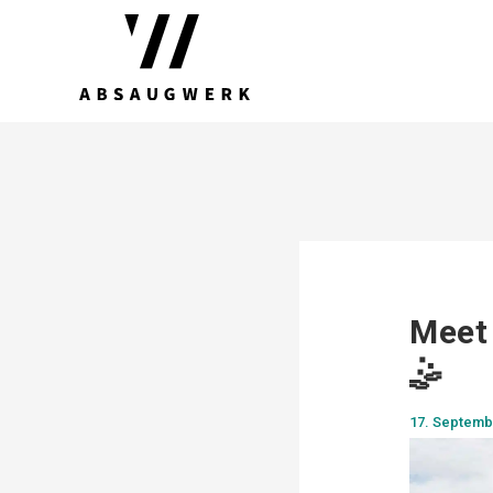
Meet 
🤹
17. Septemb