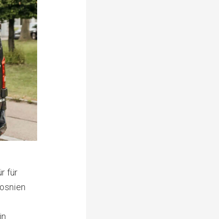
r für
osnien
in