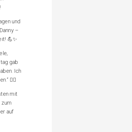
!
lagen und
d Danny –
it!
💪✨
ele,
stag gab
haben. Ich
en.“
🦸‍♂️
ten mit
n zum
er auf