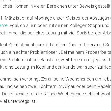
iches Können in vielen Bereichen unter Beweis gestellt
1. März ist er auf Montage unser Meister der Absaugan
teme
. Egal, ob allein oder mit seinen Kollegen Stophi un
ndet immer die perfekte Lösung
mit viel
Spaß bei der Arbe
este? Er ist nicht nur ein Familien Papa mit Herz und Se
auch ein echter Problemlöser! „Bei meinem Probearbeit
 ein Problem auf der Baustelle, weil Teile nicht gepasst 
ekt eine Lösung im Kopf und der Kunde war super zufried
lienmensch verbringt Zoran seine Wochenenden am liebs
au und seinen zwei Töchtern im Allgäu oder beim Radel
️🌲 Daher schätzt er die 3 Tage Wochenende sehr, obwohl 
iel unterwegs ist: