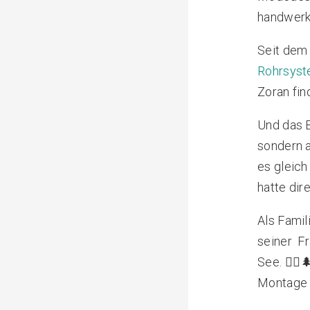
handwerkl
Seit dem 
Rohrsys
Zoran fi
Und das B
sondern 
es gleich
hatte dir
Als Fami
seiner Fr
See. 🚴‍♂
Montage v