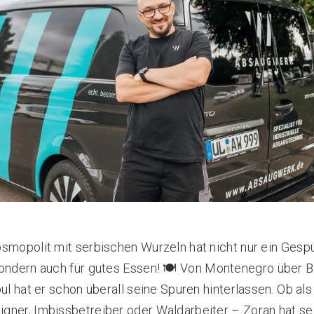
smopolit mit serbischen Wurzeln hat nicht nur ein Gespü
ondern auch für gutes Essen!
🍽️
Von Montenegro über B
bul hat er schon überall seine Spuren hinterlassen. Ob als
ner, Imbissbetreiber oder Waldarbeiter – Zoran hat se