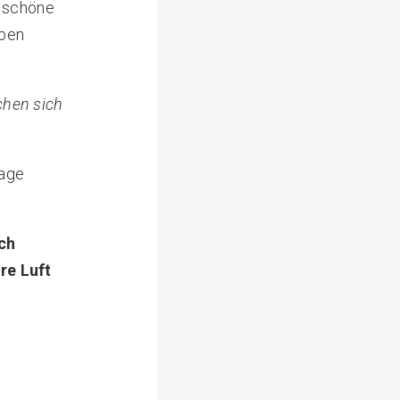
e schöne
eben
chen sich
Tage
rch
re Luft