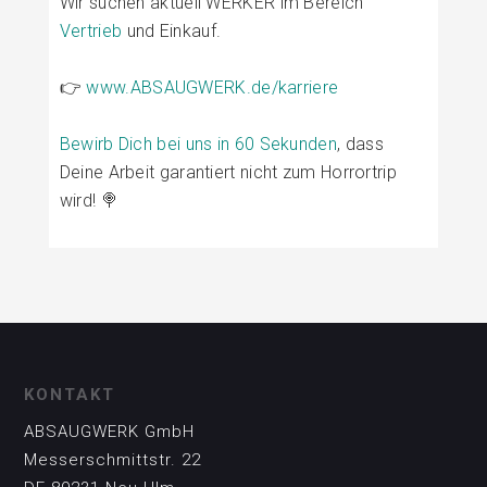
Wir suchen aktuell WERKER im Bereich
Vertrieb
und Einkauf.
👉
www.ABSAUGWERK.de/karriere
Bewirb Dich bei uns in 60 Sekunden
, dass
Deine Arbeit garantiert nicht zum Horrortrip
wird! 🍭
KONTAKT
ABSAUGWERK GmbH
Messerschmittstr. 22