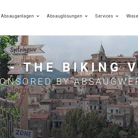
Absauganlagen
Absauglösungen
Services
Wiss
 - THE BIKING 
ONSORED BY ABSAUGWE