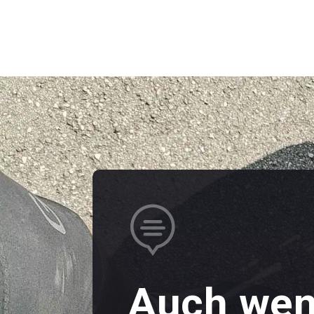

Auch wen