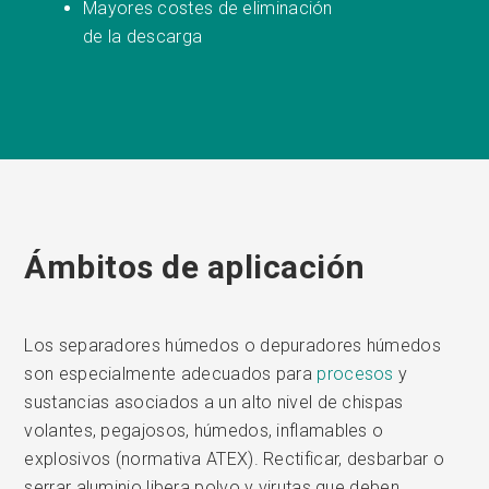
Mayores costes de eliminación
de la descarga
Ámbitos de aplicación
Los separadores húmedos o depuradores húmedos
son especialmente adecuados para
procesos
y
sustancias asociados a un alto nivel de chispas
volantes, pegajosos, húmedos, inflamables o
explosivos (normativa ATEX). Rectificar, desbarbar o
serrar aluminio libera polvo y virutas que deben