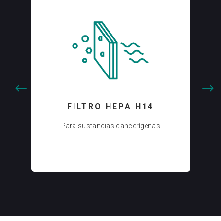
FILTRO HEPA H14
FI
al
Para sustancias cancerígenas