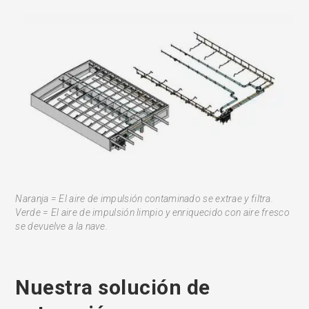
Naranja = El aire de impulsión contaminado se extrae y filtra.
Verde = El aire de impulsión limpio y enriquecido con aire fresco
se devuelve a la nave.
Nuestra solución de