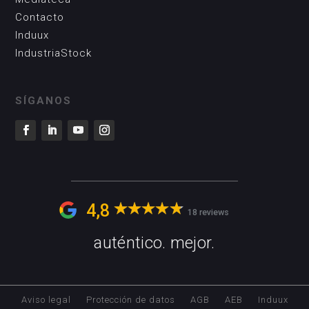
Contacto
Induux
IndustriaStock
SÍGANOS
4,8
18 reviews
auténtico. mejor.
Aviso legal
Protección de datos
AGB
AEB
Induux