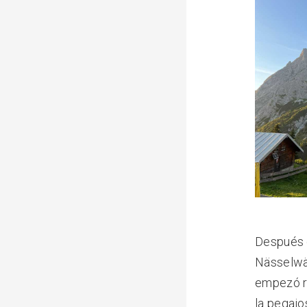
Después d
Nässelwän
empezó re
la pegajo