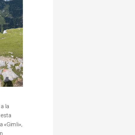
a la
resta
a «Gimli»,
un