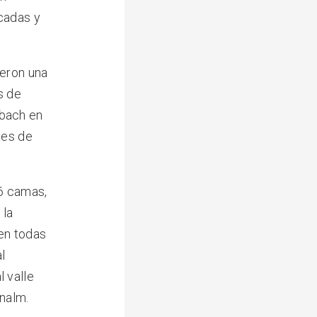
cadas y
ieron una
s de
abach en
tes de
6 camas,
 la
en todas
l
 valle
enalm.