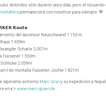
los doloridos sólo duraron unos días, pero el
recuerdo
montañera
permanecerá con nosotros para siempre. 💚
𝗥𝗞𝗘𝗥 𝗥𝗼𝘂𝘁𝗲
miento del ascensor Neuschwand 1.153 m
lhaus 1.659m
wängler Scharte 2,007m
 Füssener 1.550m
Schlicke 2.059m
arril de montaña Füssener Jöchle 1.821m
e alpinismo extremo
Marc Grün
y su expedición a Nepal
re en 👉
www.marc-gruen.de