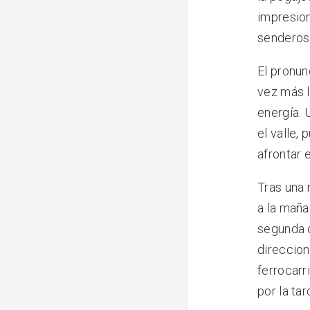
impresion
senderos
El pronun
vez más l
energía.
el valle,
afrontar 
Tras una
a la maña
segunda
direccion
ferrocarr
por la ta