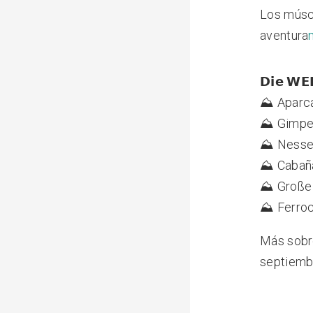
Los múscu
aventura
𝗗𝗶𝗲 𝗪𝗘
⛰ Aparca
⛰ Gimpe
⛰ Nessel
⛰ Cabaña
⛰ Große 
⛰ Ferroc
Más sobr
septiemb