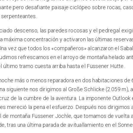
ante pero desafiante paisaje ciclópeo sobre rocas, cas
 serpenteantes.
ciado descenso, las paredes rocosas y el pedregal exig
a máxima concentración y activaron las últimas reserva
 Una vez que todos los «compañeros» alcanzaron el Sab
 pudimos refrescarnos en el arroyo de montaña helado an
el último tramo cuesta arriba hasta el Füssener Hütte.
 noche más o menos reparadora en dos habitaciones de 
na siguiente nos dirigimos al Große Schlicke (2.059 m), a
cruz de la cumbre
de la aventura. La imponente
Outlook
es mereció la pena el esfuerzo. Después nos dirigimos a
il de montaña Füssener Jöchle, que tomamos de vuelta al
rde, tras una última parada de avituallamiento en el Sonn